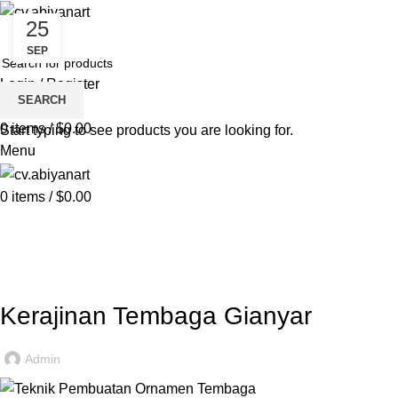
25
HOME
ABOUT US
PRODUCT
BLOG
PENGRAJIN KUNINGAN
DAFTAR WILAYAH
SEP
INSTAGRAM ABIYAN ART
PORTFOLIO
CONTACT US
Login / Register
SEARCH
Wishlist
0
items
/
$
0.00
Start typing to see products you are looking for.
Menu
0
items
/
$
0.00
Blog
HOME
KERAJINAN TEMBAGA
,
KERAJINAN TEMBAGA
PRODUK
Kerajinan Tembaga Gianyar
Admin