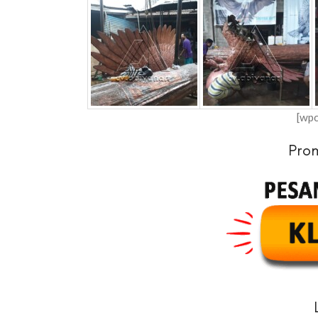
[wp
Pro