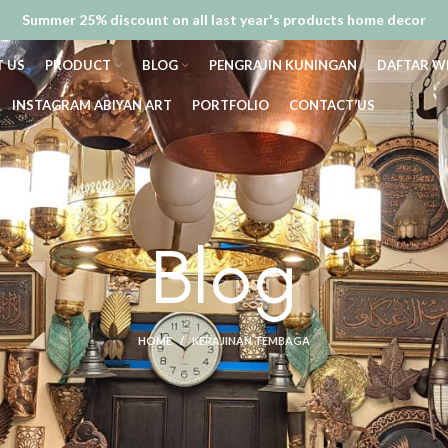
Summer 25% discount on all last year's products home decor
 US
PRODUCT
BLOG
PENGRAJIN KUNINGAN
DAFTAR W
INSTAGRAM ABIYAN ART
PORTFOLIO
CONTACT US
Blog
HOME
KERAJINAN TEMBAGA