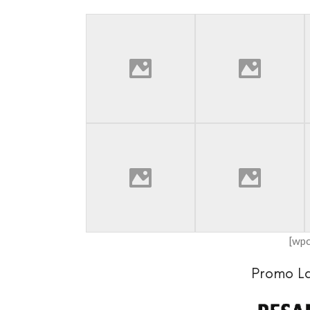
[wp
Promo L