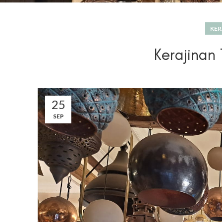
KER
Kerajinan
25
SEP