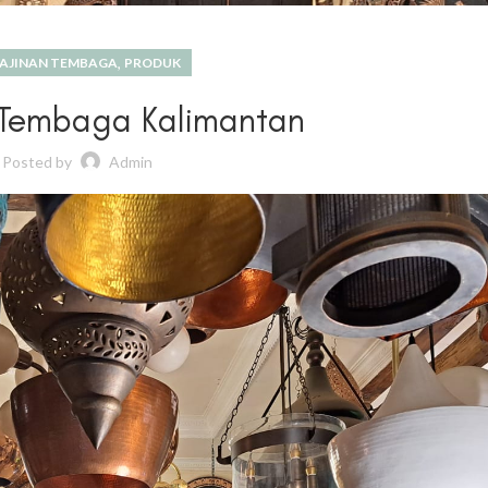
,
AJINAN TEMBAGA
PRODUK
 Tembaga Kalimantan
Posted by
Admin