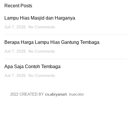
Recent Posts
Lampu Hias Masjid dan Harganya
Juli 7, 2026
No Comments
Berapa Harga Lampu Hias Gantung Tembaga
Juli 7, 2026
No Comments
Apa Saja Contoh Tembaga
Juli 7, 2026
No Comments
2022 CREATED BY
cv.abiyanart
. truecolor.
Summer 25% discount on all last year's products home d