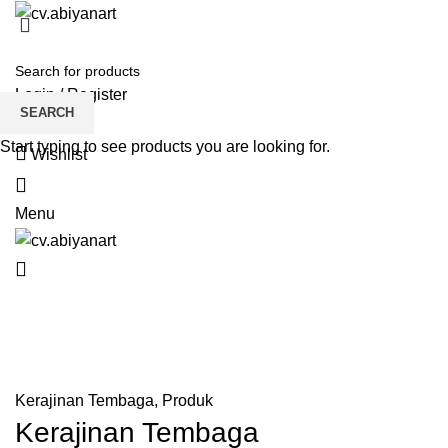
HOME
ABOUT US
PRODUCT
BLOG
PENGRAJIN KUNINGAN
DAFTAR WILAYAH
INSTAGRAM ABIYAN ART
PORTFOLIO
CONTACT US
Login / Register
SEARCH
Start typing to see products you are looking for.
Wishlist
0
Menu
Blog
0
HOME
KERAJINAN TEMBAGA
Kerajinan Tembaga
,
Produk
Kerajinan Tembaga