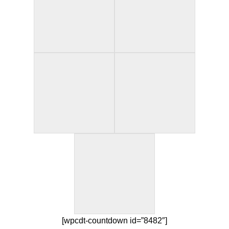
[wpcdt-countdown id=”8482″]