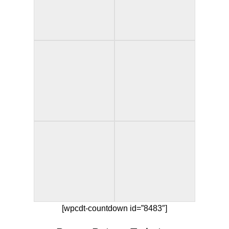
[wpcdt-countdown id=”8483″]