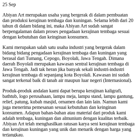
25
Sep
Abiyan Art merupakan usaha yang bergerak di dalam pembuatan
dan produksi kerajinan tembaga dan kuningan. Selama lebih dari 20
tahun di dalam bidang ini, maka Abiyan Art sudah sangat
berpengalaman dalam proses pengadaan kerajinan tembaga sesuai
dengan kebutuhan dan keinginan konsumen.
Kami merupakan salah satu usaha industri yang bergerak dalam
bidang bidang pengadaan kerajinan tembaga dan kuningan yang
berasal dari Tumang, Cepogo, Boyolali, Jawa Tengah. Dimana
daerah Boyolali merupakan kawasan sentral kerajinan tembaga di
Jawa Tengah. Jadi tak heran jika banyak sekali industri-industri
kerajinan tembaga di sepanjang kota Boyolali. Kawasan ini sudah
sangat terkenal baik di tanah air maupun luar negeri (Internasional).
Produk-produk andalan kami dapat berupa kerajinan kaligrafi,
bathtub, logo perusahaan, lampu meja, lampu stand, lampu gantung,
relief, patung, kubah masjid, ornamen dan lain lain. Namun kami
juga menerima pemesanan sesuai kebutuhan dan keinginan
konsumen. Adapun bahan-bahan atau material dari produk kami
adalah tembaga, kuningan dan almunium dengan kualitas terbaik.
Abiyan Art telah menghasilkan ratusan karya seni kerajinan tembaga
dan kerajinan kuningan yang unik dan menarik dengan harga yang
terjangkau.