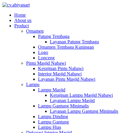
Home
About us
Product
Ornamen
Patung Tembaga
Layanan Patung Tembaga
Ornamen Tembaga Kuningan
Logo
Lonceng
Pintu Masjid Nabawi
Kerajinan Pintu Nabawi
Interior Masjid Nabawi
Layanan Pintu Masjid Nabawi
Lampu
Lampu Masjid
Kerajinan Lampu Masjid Nabawi
Layanan Lampu Masjid
Lampu Gantung Minimalis
Layanan Lampu Gantung Minimalis
Lampu Dinding
Lampu Gantung
Lampu Hias
Dekorasi Interior Masjid