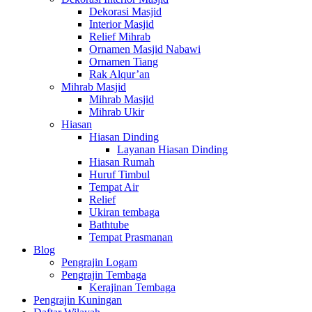
Dekorasi Masjid
Interior Masjid
Relief Mihrab
Ornamen Masjid Nabawi
Ornamen Tiang
Rak Alqur’an
Mihrab Masjid
Mihrab Masjid
Mihrab Ukir
Hiasan
Hiasan Dinding
Layanan Hiasan Dinding
Hiasan Rumah
Huruf Timbul
Tempat Air
Relief
Ukiran tembaga
Bathtube
Tempat Prasmanan
Blog
Pengrajin Logam
Pengrajin Tembaga
Kerajinan Tembaga
Pengrajin Kuningan