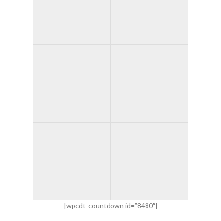
[wpcdt-countdown id=”8480″]