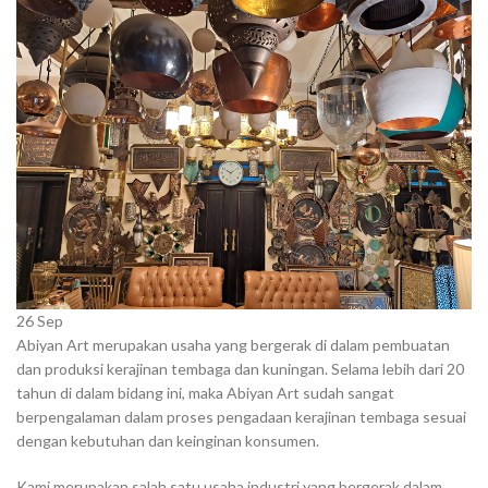
26
Sep
Abiyan Art merupakan usaha yang bergerak di dalam pembuatan
dan produksi kerajinan tembaga dan kuningan. Selama lebih dari 20
tahun di dalam bidang ini, maka Abiyan Art sudah sangat
berpengalaman dalam proses pengadaan kerajinan tembaga sesuai
dengan kebutuhan dan keinginan konsumen.
Kami merupakan salah satu usaha industri yang bergerak dalam