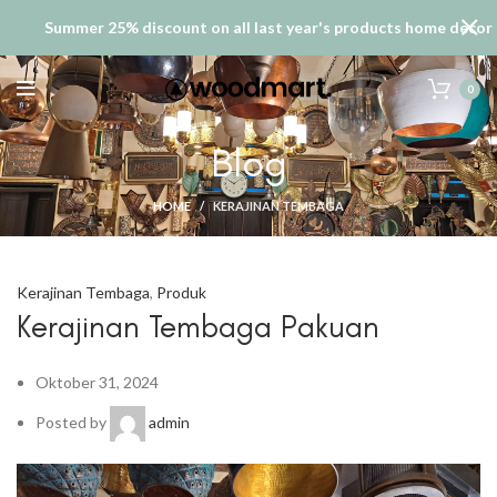
Summer 25% discount on all last year's products home decor
0
Blog
HOME
KERAJINAN TEMBAGA
Kerajinan Tembaga
,
Produk
Kerajinan Tembaga Pakuan
Oktober 31, 2024
Posted by
admin