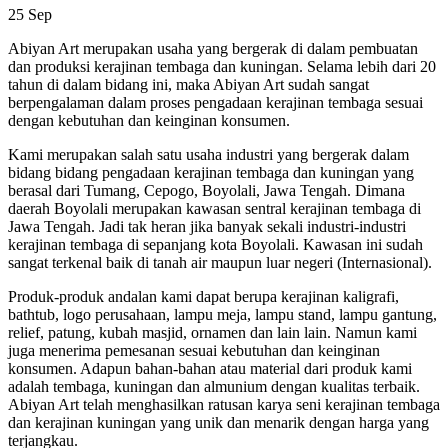
25
Sep
Abiyan Art merupakan usaha yang bergerak di dalam pembuatan
dan produksi kerajinan tembaga dan kuningan. Selama lebih dari 20
tahun di dalam bidang ini, maka Abiyan Art sudah sangat
berpengalaman dalam proses pengadaan kerajinan tembaga sesuai
dengan kebutuhan dan keinginan konsumen.
Kami merupakan salah satu usaha industri yang bergerak dalam
bidang bidang pengadaan kerajinan tembaga dan kuningan yang
berasal dari Tumang, Cepogo, Boyolali, Jawa Tengah. Dimana
daerah Boyolali merupakan kawasan sentral kerajinan tembaga di
Jawa Tengah. Jadi tak heran jika banyak sekali industri-industri
kerajinan tembaga di sepanjang kota Boyolali. Kawasan ini sudah
sangat terkenal baik di tanah air maupun luar negeri (Internasional).
Produk-produk andalan kami dapat berupa kerajinan kaligrafi,
bathtub, logo perusahaan, lampu meja, lampu stand, lampu gantung,
relief, patung, kubah masjid, ornamen dan lain lain. Namun kami
juga menerima pemesanan sesuai kebutuhan dan keinginan
konsumen. Adapun bahan-bahan atau material dari produk kami
adalah tembaga, kuningan dan almunium dengan kualitas terbaik.
Abiyan Art telah menghasilkan ratusan karya seni kerajinan tembaga
dan kerajinan kuningan yang unik dan menarik dengan harga yang
terjangkau.