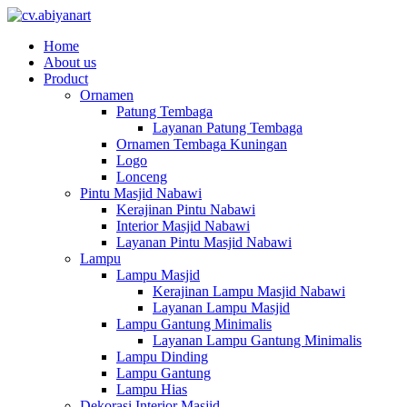
Home
About us
Product
Ornamen
Patung Tembaga
Layanan Patung Tembaga
Ornamen Tembaga Kuningan
Logo
Lonceng
Pintu Masjid Nabawi
Kerajinan Pintu Nabawi
Interior Masjid Nabawi
Layanan Pintu Masjid Nabawi
Lampu
Lampu Masjid
Kerajinan Lampu Masjid Nabawi
Layanan Lampu Masjid
Lampu Gantung Minimalis
Layanan Lampu Gantung Minimalis
Lampu Dinding
Lampu Gantung
Lampu Hias
Dekorasi Interior Masjid