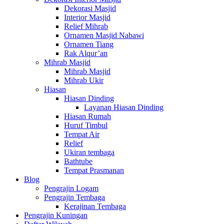
Dekorasi Masjid
Interior Masjid
Relief Mihrab
Ornamen Masjid Nabawi
Ornamen Tiang
Rak Alqur’an
Mihrab Masjid
Mihrab Masjid
Mihrab Ukir
Hiasan
Hiasan Dinding
Layanan Hiasan Dinding
Hiasan Rumah
Huruf Timbul
Tempat Air
Relief
Ukiran tembaga
Bathtube
Tempat Prasmanan
Blog
Pengrajin Logam
Pengrajin Tembaga
Kerajinan Tembaga
Pengrajin Kuningan