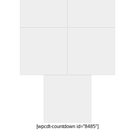
[wpcdt-countdown id=”8485″]