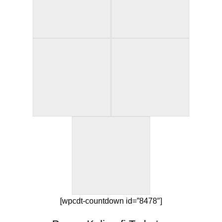
[wpcdt-countdown id=”8478″]