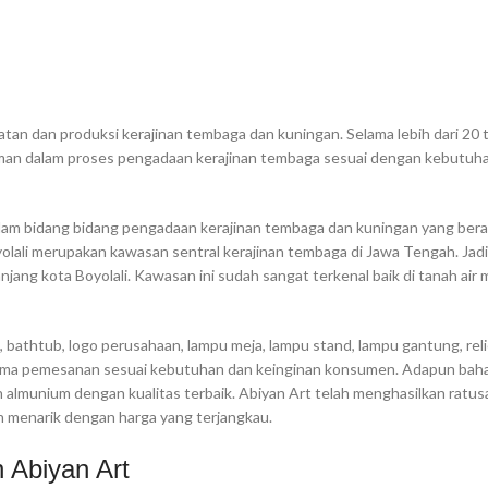
an dan produksi kerajinan tembaga dan kuningan. Selama lebih dari 20 
aman dalam proses pengadaan kerajinan tembaga sesuai dengan kebutuh
lam bidang bidang pengadaan kerajinan tembaga dan kuningan yang beras
lali merupakan kawasan sentral kerajinan tembaga di Jawa Tengah. Jadi
panjang kota Boyolali. Kawasan ini sudah sangat terkenal baik di tanah ai
, bathtub, logo perusahaan, lampu meja, lampu stand, lampu gantung, reli
nerima pemesanan sesuai kebutuhan dan keinginan konsumen. Adapun ba
n almunium dengan kualitas terbaik. Abiyan Art telah menghasilkan ratus
n menarik dengan harga yang terjangkau.
 Abiyan Art