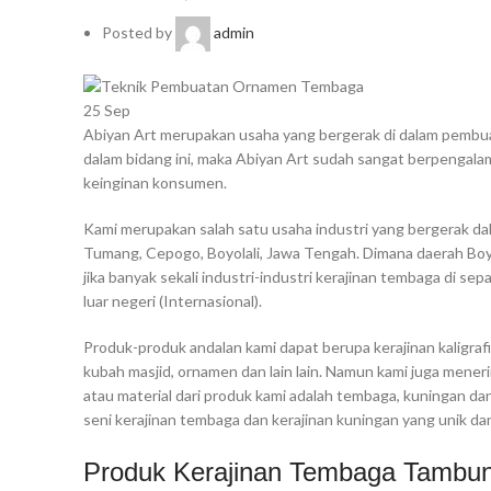
Posted by
admin
25
Sep
Abiyan Art merupakan usaha yang bergerak di dalam pembuat
dalam bidang ini, maka Abiyan Art sudah sangat berpengal
keinginan konsumen.
Kami merupakan salah satu usaha industri yang bergerak da
Tumang, Cepogo, Boyolali, Jawa Tengah. Dimana daerah Boyo
jika banyak sekali industri-industri kerajinan tembaga di se
luar negeri (Internasional).
Produk-produk andalan kami dapat berupa kerajinan kaligrafi
kubah masjid, ornamen dan lain lain. Namun kami juga me
atau material dari produk kami adalah tembaga, kuningan da
seni kerajinan tembaga dan kerajinan kuningan yang unik da
Produk Kerajinan Tembaga Tambun