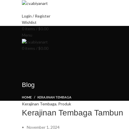
HOME
ABOUT US
PRODUCT
BL
Login / Register
Wishlist
0
items
/
$
0.00
Menu
0
items
/
$
0.00
Blog
HOME
KERAJINAN TEMBAGA
Kerajinan Tembaga
,
Produk
Kerajinan Tembaga Tambun
November 1, 2024