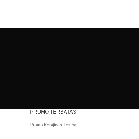
IYAN ART
PORTFOLIO
CONTACT US
PROMO TERBATAS
Promo Kerajinan Tembag