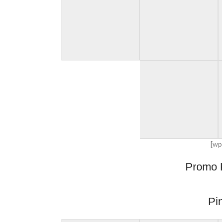
[wp
Promo 
Pi