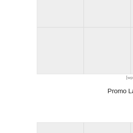
[wp
Promo L