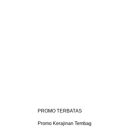
Login / Register
Portfolio
Contact us
0
PROMO TERBATAS
Promo Kerajinan Tembag