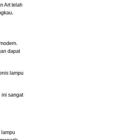
 Art telah
ngkau.
 modern.
gan dapat
enis lampu
ini sangat
s lampu