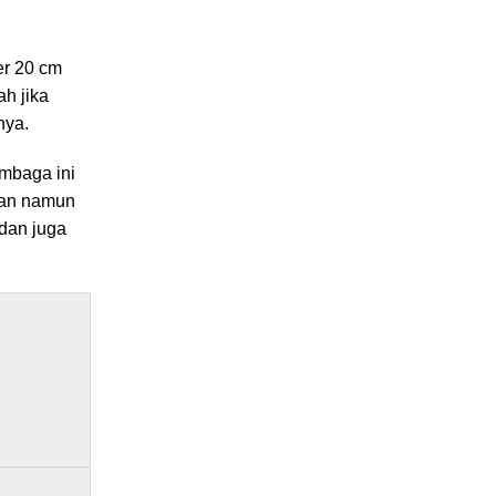
er 20 cm
ah jika
nya.
embaga ini
gan namun
 dan juga