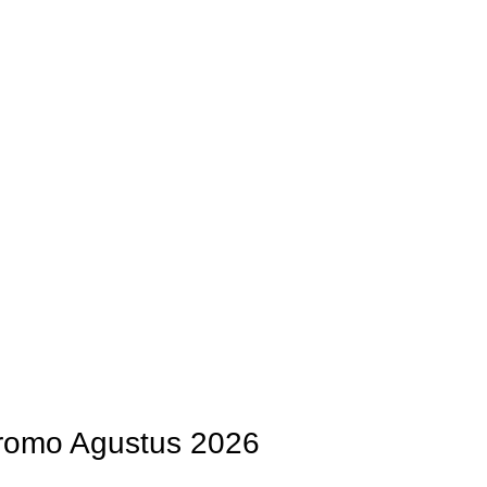
Pengrajin Kuningan
Daftar Wilayah
Instagram Abiyan Art
Blog
HOME
LAMPU GANTUNG MINIMALIS
romo Agustus 2026