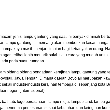
 macam jenis lampu gantung yang saat ini banyak diminati ber
an lampu gantung ini memang akan memberikan kesan hangat d
dah nampaknya masih menjadi impian bagi kebanyakan orang. Na
 agar terlihat lebih menarik salah satu cara yang mudah untu
 ada pada suatu ruangan.
lam bidang bidang pengadaan kerajinan lampu gantung yang te
oyolali, Jawa Tengah. Dimana daerah Boyolali merupakan kaw
sekali industri-industri kerajinan tembaga di sepanjang kota Bo
uar negeri (Internasional).
, bathtub, logo perusahaan, lampu meja, lampu stand, lampu gan
 juga menerima pemesanan sesuai kebutuhan dan keinginan ko