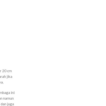
er 20 cm
rah jika
ya.
mbaga ini
gan namun
 dan juga