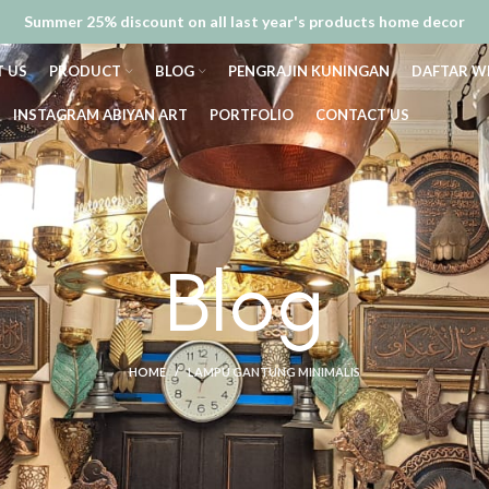
Summer 25% discount on all last year's products home decor
 US
PRODUCT
BLOG
PENGRAJIN KUNINGAN
DAFTAR W
INSTAGRAM ABIYAN ART
PORTFOLIO
CONTACT US
Blog
HOME
LAMPU GANTUNG MINIMALIS