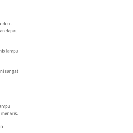
odern.
gan dapat
nis lampu
ni sangat
lampu
 menarik.
in