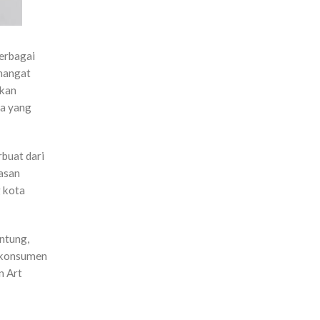
berbagai
hangat
akan
ra yang
buat dari
asan
g kota
ntung,
n konsumen
n Art