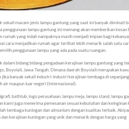
k sekali macam jenis lampu gantung yang saat ini banyak diminati 
ema penggunaan lampu gantung ini memang akan memberikan kesan 
esain rumah yang indah nampaknya masih menjadi impian bagi kebany
i cara menjadikan rumah agar terlihat lebih menarik salah satu ca
emilih penggunaan lampu yang ada pada suatu ruangan.
k dalam bidang bidang pengadaan kerajinan lampu gantung yang ter
go, Boyolali, Jawa Tengah. Dimana daerah Boyolali merupakan kaw
 jika banyak sekali industri-industri kerajinan tembaga di sepanjan
h air maupun luar negeri (Internasional).
grafi, bathtub, logo perusahaan, lampu meja, lampu stand, lampu ga
Namun kami juga menerima pemesanan sesuai kebutuhan dan keingina
lah tembaga kuningan dan almunium dengan kualitas terbaik. Abiya
a dan kerajinan kuningan yang unik dan menarik dengan harga yang