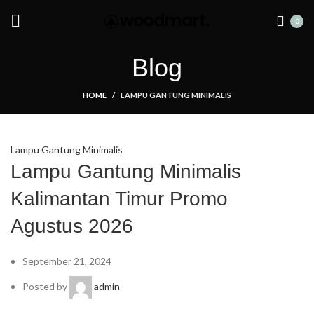
Summer 25% discount on all last year's products home decor
0
Blog
HOME
LAMPU GANTUNG MINIMALIS
Lampu Gantung Minimalis
Lampu Gantung Minimalis
Kalimantan Timur Promo
Agustus 2026
September 21, 2024
Posted by
admin