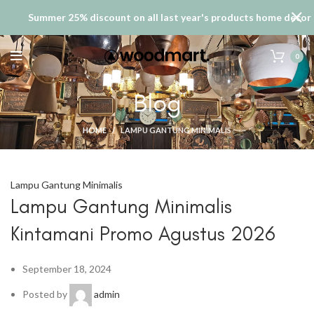
Summer 25% discount on all last year's products home decor
0
Blog
HOME
LAMPU GANTUNG MINIMALIS
Lampu Gantung Minimalis
Lampu Gantung Minimalis
Kintamani Promo Agustus 2026
September 18, 2024
Posted by
admin