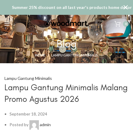
Summer 25% discount on all last year's products home decor
0
Blog
HOME
LAMPU GANTUNG MINIMALIS
Lampu Gantung Minimalis
Lampu Gantung Minimalis Malang
Promo Agustus 2026
September 18, 2024
Posted by
admin