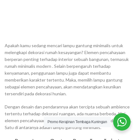
Apakah kamu sedang mencari lampu gantung minimalis untuk
melengkapi dekorasi rumah kesayangan? Elemen pencahayaan
berperan penting terhadap interior sebuah bangunan, termasuk
rumah minimalis modern . Selain berpengaruh terhadap
kenyamanan, penggunaan lampu juga dapat membantu
memberikan karakter tertentu. Maka, memilih lampu gantung
sebagai elemen pencahayaan, akan mendatangkan keunikan
tersendiri pada dekorasi hunian.
Dengan desain dan pendarannya akan tercipta sebuah ambience
tertentu terhadap dekorasi ruangan, ada nuansa berbeda. Kini
elemen pencahayaan itu hadir dengan berbagai desain dan warna.
Promo Kerajinan Tembaga Kuningan
Satu di antaranya adalah lampu gantung minimalis.