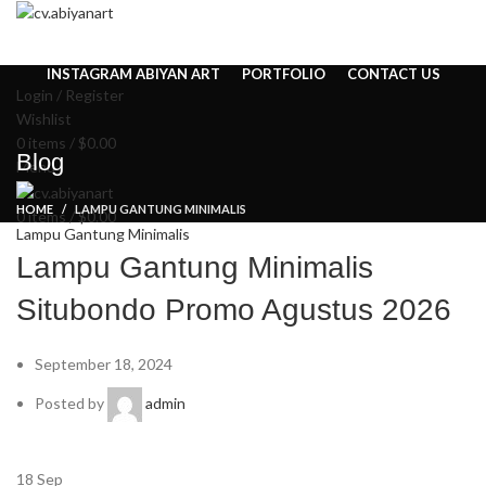
Summer 25% discount on all last year's products home decor
HOME
ABOUT US
PRODUCT
BLOG
PENGRAJIN KUNINGAN
DAFTAR WILAYAH
INSTAGRAM ABIYAN ART
PORTFOLIO
CONTACT US
Login / Register
Wishlist
0
items
/
$
0.00
Blog
Menu
HOME
LAMPU GANTUNG MINIMALIS
0
items
/
$
0.00
Lampu Gantung Minimalis
Lampu Gantung Minimalis
Situbondo Promo Agustus 2026
September 18, 2024
Posted by
admin
18
Sep