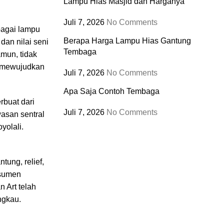
Lampu Hias Masjid dan Harganya
Juli 7, 2026
No Comments
bagai lampu
Berapa Harga Lampu Hias Gantung
an nilai seni
Tembaga
mun, tidak
k mewujudkan
Juli 7, 2026
No Comments
Apa Saja Contoh Tembaga
rbuat dari
Juli 7, 2026
No Comments
asan sentral
yolali.
tung, relief,
nsumen
 Art telah
ngkau.