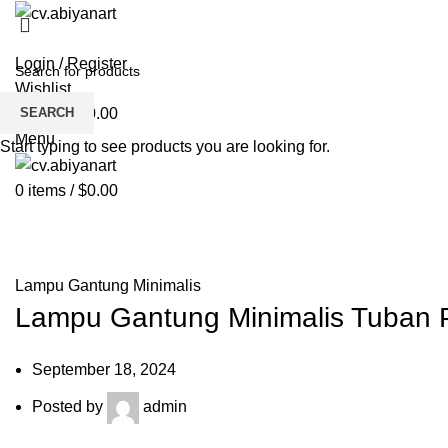
HOME
ABOUT US
PRODUCT
BL
Login / Register
Wishlist
SEARCH
0
items
/
$
0.00
Menu
Start typing to see products you are looking for.
0
items
/
$
0.00
Blog
HOME
LAMPU GANTUNG MINIMALIS
Lampu Gantung Minimalis
Lampu Gantung Minimalis Tuban 
September 18, 2024
Posted by
admin