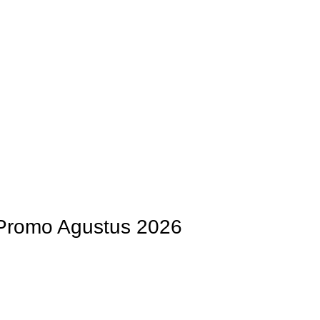
OG
PENGRAJIN KUNINGAN
DAFTAR WILAYAH
INSTAGRAM AB
Promo Agustus 2026