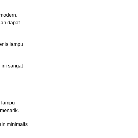
 modern.
gan dapat
enis lampu
ini sangat
s lampu
 menarik.
in minimalis