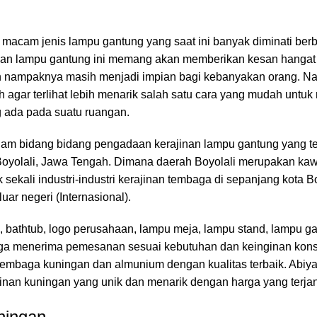
 macam jenis lampu gantung yang saat ini banyak diminati ber
an lampu gantung ini memang akan memberikan kesan hangat d
dah nampaknya masih menjadi impian bagi kebanyakan orang. Na
 agar terlihat lebih menarik salah satu cara yang mudah untu
 ada pada suatu ruangan.
lam bidang bidang pengadaan kerajinan lampu gantung yang te
oyolali, Jawa Tengah. Dimana daerah Boyolali merupakan kaw
sekali industri-industri kerajinan tembaga di sepanjang kota Bo
uar negeri (Internasional).
, bathtub, logo perusahaan, lampu meja, lampu stand, lampu gan
 juga menerima pemesanan sesuai kebutuhan dan keinginan ko
embaga kuningan dan almunium dengan kualitas terbaik. Abiyan
jinan kuningan yang unik dan menarik dengan harga yang terja
ningan