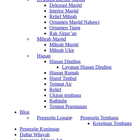
Dekorasi Masjid
Interior Masjid
Relief Mihrab
Ornamen Masjid Nabawi
Ornamen Tiang
Rak Alqur’an
Mihrab Masjid
Mihrab Masjid
Mihrab Ukir
Hiasan
Hiasan Dinding
Layanan Hiasan Dinding
Hiasan Rumah
Huruf Timbul
Tempat Air
Relief
Ukiran tembaga
Bathtube
Tempat Prasmanan
Blog
Pengrajin Logam
Pengrajin Tembaga
Kerajinan Tembaga
Pengrajin Kuningan
Daftar Wilayah