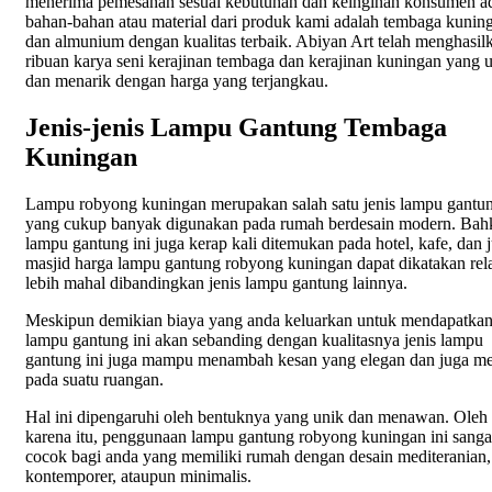
menerima pemesanan sesuai kebutuhan dan keinginan konsumen a
bahan-bahan atau material dari produk kami adalah tembaga kunin
dan almunium dengan kualitas terbaik. Abiyan Art telah menghasil
ribuan karya seni kerajinan tembaga dan kerajinan kuningan yang 
dan menarik dengan harga yang terjangkau.
Jenis-jenis Lampu Gantung Tembaga
Kuningan
Lampu robyong kuningan merupakan salah satu jenis lampu gantu
yang cukup banyak digunakan pada rumah berdesain modern. Bah
lampu gantung ini juga kerap kali ditemukan pada hotel, kafe, dan 
masjid harga lampu gantung robyong kuningan dapat dikatakan rela
lebih mahal dibandingkan jenis lampu gantung lainnya.
Meskipun demikian biaya yang anda keluarkan untuk mendapatka
lampu gantung ini akan sebanding dengan kualitasnya jenis lampu
gantung ini juga mampu menambah kesan yang elegan dan juga 
pada suatu ruangan.
Hal ini dipengaruhi oleh bentuknya yang unik dan menawan. Oleh
karena itu, penggunaan lampu gantung robyong kuningan ini sanga
cocok bagi anda yang memiliki rumah dengan desain mediteranian,
kontemporer, ataupun minimalis.