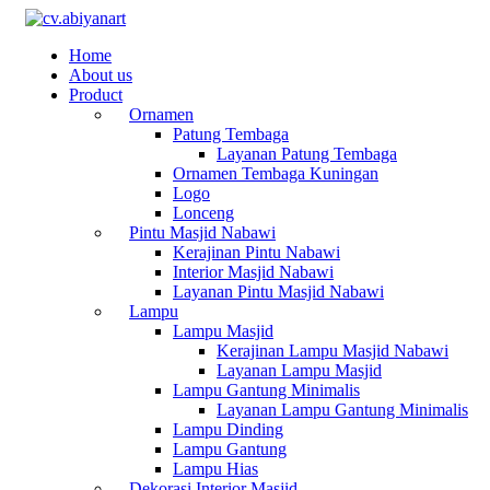
Home
About us
Product
Ornamen
Patung Tembaga
Layanan Patung Tembaga
Ornamen Tembaga Kuningan
Logo
Lonceng
Pintu Masjid Nabawi
Kerajinan Pintu Nabawi
Interior Masjid Nabawi
Layanan Pintu Masjid Nabawi
Lampu
Lampu Masjid
Kerajinan Lampu Masjid Nabawi
Layanan Lampu Masjid
Lampu Gantung Minimalis
Layanan Lampu Gantung Minimalis
Lampu Dinding
Lampu Gantung
Lampu Hias
Dekorasi Interior Masjid