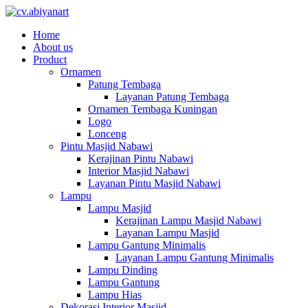
Home
About us
Product
Ornamen
Patung Tembaga
Layanan Patung Tembaga
Ornamen Tembaga Kuningan
Logo
Lonceng
Pintu Masjid Nabawi
Kerajinan Pintu Nabawi
Interior Masjid Nabawi
Layanan Pintu Masjid Nabawi
Lampu
Lampu Masjid
Kerajinan Lampu Masjid Nabawi
Layanan Lampu Masjid
Lampu Gantung Minimalis
Layanan Lampu Gantung Minimalis
Lampu Dinding
Lampu Gantung
Lampu Hias
Dekorasi Interior Masjid