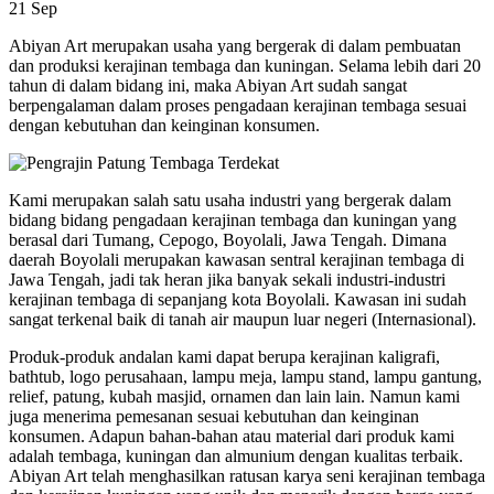
21
Sep
Abiyan Art merupakan usaha yang bergerak di dalam pembuatan
dan produksi kerajinan tembaga dan kuningan. Selama lebih dari 20
tahun di dalam bidang ini, maka Abiyan Art sudah sangat
berpengalaman dalam proses pengadaan kerajinan tembaga sesuai
dengan kebutuhan dan keinginan konsumen.
Kami merupakan salah satu usaha industri yang bergerak dalam
bidang bidang pengadaan kerajinan tembaga dan kuningan yang
berasal dari Tumang, Cepogo, Boyolali, Jawa Tengah. Dimana
daerah Boyolali merupakan kawasan sentral kerajinan tembaga di
Jawa Tengah, jadi tak heran jika banyak sekali industri-industri
kerajinan tembaga di sepanjang kota Boyolali. Kawasan ini sudah
sangat terkenal baik di tanah air maupun luar negeri (Internasional).
Produk-produk andalan kami dapat berupa kerajinan kaligrafi,
bathtub, logo perusahaan, lampu meja, lampu stand, lampu gantung,
relief, patung, kubah masjid, ornamen dan lain lain. Namun kami
juga menerima pemesanan sesuai kebutuhan dan keinginan
konsumen. Adapun bahan-bahan atau material dari produk kami
adalah tembaga, kuningan dan almunium dengan kualitas terbaik.
Abiyan Art telah menghasilkan ratusan karya seni kerajinan tembaga