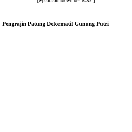
[wpcdt-countdown id=”8483″]
Pengrajin Patung Deformatif Gunung Putri