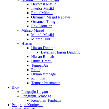
Dekorasi Masjid
Interior Masjid
Relief Mihrab
Ornamen Masjid Nabawi
Ornamen Tiang
Rak Alqur’an
Mihrab Masjid
Mihrab Masjid
Mihrab Ukir
Hiasan
Hiasan Dinding
Layanan Hiasan Dinding
Hiasan Rumah
Huruf Timbul
Tempat Air
Relief
Ukiran tembaga
Bathtube
Tempat Prasmanan
Blog
Pengrajin Logam
Pengrajin Tembaga
Kerajinan Tembaga
Pengrajin Kuningan