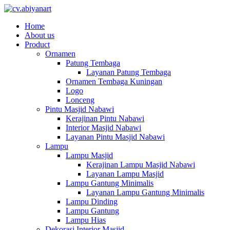
Home
About us
Product
Ornamen
Patung Tembaga
Layanan Patung Tembaga
Ornamen Tembaga Kuningan
Logo
Lonceng
Pintu Masjid Nabawi
Kerajinan Pintu Nabawi
Interior Masjid Nabawi
Layanan Pintu Masjid Nabawi
Lampu
Lampu Masjid
Kerajinan Lampu Masjid Nabawi
Layanan Lampu Masjid
Lampu Gantung Minimalis
Layanan Lampu Gantung Minimalis
Lampu Dinding
Lampu Gantung
Lampu Hias
Dekorasi Interior Masjid