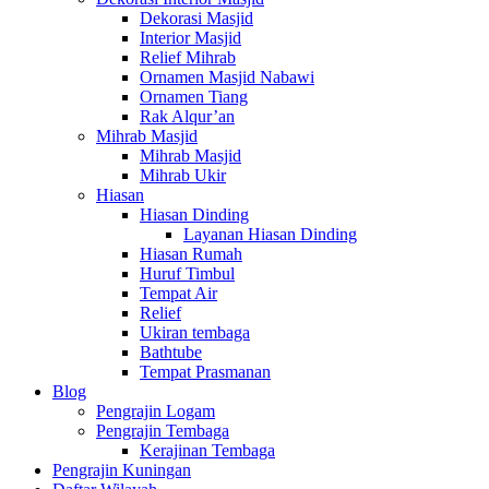
Dekorasi Masjid
Interior Masjid
Relief Mihrab
Ornamen Masjid Nabawi
Ornamen Tiang
Rak Alqur’an
Mihrab Masjid
Mihrab Masjid
Mihrab Ukir
Hiasan
Hiasan Dinding
Layanan Hiasan Dinding
Hiasan Rumah
Huruf Timbul
Tempat Air
Relief
Ukiran tembaga
Bathtube
Tempat Prasmanan
Blog
Pengrajin Logam
Pengrajin Tembaga
Kerajinan Tembaga
Pengrajin Kuningan