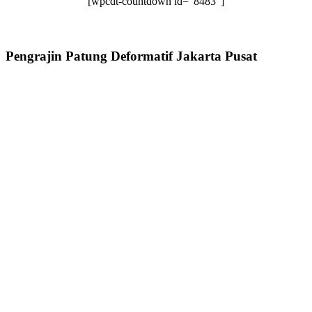
[wpcdt-countdown id=”8483″]
Pengrajin Patung Deformatif Jakarta Pusat