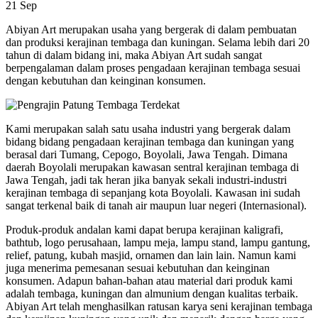
21
Sep
Abiyan Art merupakan usaha yang bergerak di dalam pembuatan
dan produksi kerajinan tembaga dan kuningan. Selama lebih dari 20
tahun di dalam bidang ini, maka Abiyan Art sudah sangat
berpengalaman dalam proses pengadaan kerajinan tembaga sesuai
dengan kebutuhan dan keinginan konsumen.
Kami merupakan salah satu usaha industri yang bergerak dalam
bidang bidang pengadaan kerajinan tembaga dan kuningan yang
berasal dari Tumang, Cepogo, Boyolali, Jawa Tengah. Dimana
daerah Boyolali merupakan kawasan sentral kerajinan tembaga di
Jawa Tengah, jadi tak heran jika banyak sekali industri-industri
kerajinan tembaga di sepanjang kota Boyolali. Kawasan ini sudah
sangat terkenal baik di tanah air maupun luar negeri (Internasional).
Produk-produk andalan kami dapat berupa kerajinan kaligrafi,
bathtub, logo perusahaan, lampu meja, lampu stand, lampu gantung,
relief, patung, kubah masjid, ornamen dan lain lain. Namun kami
juga menerima pemesanan sesuai kebutuhan dan keinginan
konsumen. Adapun bahan-bahan atau material dari produk kami
adalah tembaga, kuningan dan almunium dengan kualitas terbaik.
Abiyan Art telah menghasilkan ratusan karya seni kerajinan tembaga