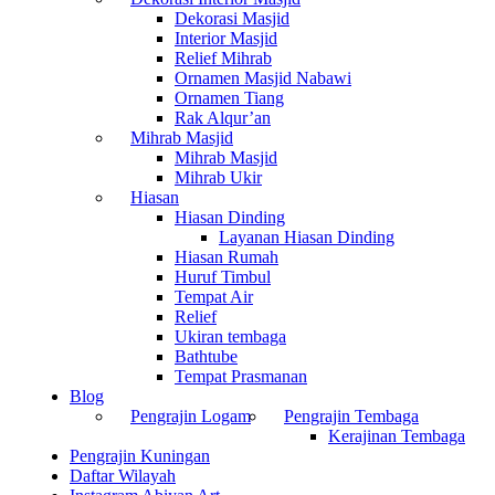
Dekorasi Masjid
Interior Masjid
Relief Mihrab
Ornamen Masjid Nabawi
Ornamen Tiang
Rak Alqur’an
Mihrab Masjid
Mihrab Masjid
Mihrab Ukir
Hiasan
Hiasan Dinding
Layanan Hiasan Dinding
Hiasan Rumah
Huruf Timbul
Tempat Air
Relief
Ukiran tembaga
Bathtube
Tempat Prasmanan
Blog
Pengrajin Logam
Pengrajin Tembaga
Kerajinan Tembaga
Pengrajin Kuningan
Daftar Wilayah