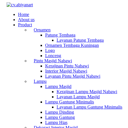
Home
About us
Product
Ornamen
Patung Tembaga
Layanan Patung Tembaga
Ornamen Tembaga Kuningan
Logo
Lonceng
Pintu Masjid Nabawi
Kerajinan Pintu Nabawi
Interior Masjid Nabawi
Layanan Pintu Masjid Nabawi
Lampu
Lampu Masjid
Kerajinan Lampu Masjid Nabawi
Layanan Lampu Masjid
Lampu Gantung Minimalis
Layanan Lampu Gantung Minimalis
Lampu Dinding
Lampu Gantung
Lampu Hias
Dekorasi Interior Masjid