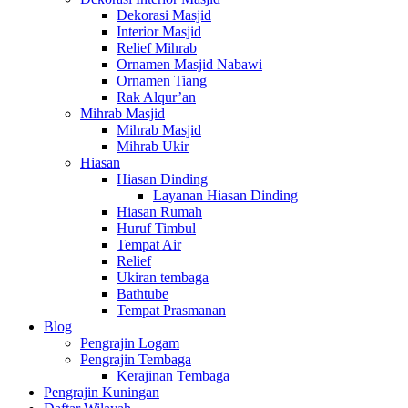
Dekorasi Masjid
Interior Masjid
Relief Mihrab
Ornamen Masjid Nabawi
Ornamen Tiang
Rak Alqur’an
Mihrab Masjid
Mihrab Masjid
Mihrab Ukir
Hiasan
Hiasan Dinding
Layanan Hiasan Dinding
Hiasan Rumah
Huruf Timbul
Tempat Air
Relief
Ukiran tembaga
Bathtube
Tempat Prasmanan
Blog
Pengrajin Logam
Pengrajin Tembaga
Kerajinan Tembaga
Pengrajin Kuningan