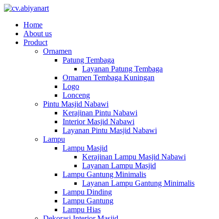
Home
About us
Product
Ornamen
Patung Tembaga
Layanan Patung Tembaga
Ornamen Tembaga Kuningan
Logo
Lonceng
Pintu Masjid Nabawi
Kerajinan Pintu Nabawi
Interior Masjid Nabawi
Layanan Pintu Masjid Nabawi
Lampu
Lampu Masjid
Kerajinan Lampu Masjid Nabawi
Layanan Lampu Masjid
Lampu Gantung Minimalis
Layanan Lampu Gantung Minimalis
Lampu Dinding
Lampu Gantung
Lampu Hias
Dekorasi Interior Masjid