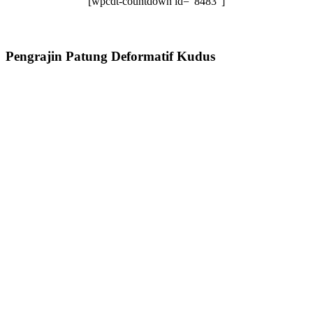
[wpcdt-countdown id=”8483″]
Pengrajin Patung Deformatif Kudus