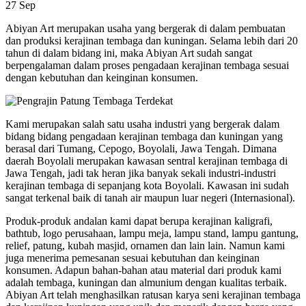
27
Sep
Abiyan Art merupakan usaha yang bergerak di dalam pembuatan
dan produksi kerajinan tembaga dan kuningan. Selama lebih dari 20
tahun di dalam bidang ini, maka Abiyan Art sudah sangat
berpengalaman dalam proses pengadaan kerajinan tembaga sesuai
dengan kebutuhan dan keinginan konsumen.
Kami merupakan salah satu usaha industri yang bergerak dalam
bidang bidang pengadaan kerajinan tembaga dan kuningan yang
berasal dari Tumang, Cepogo, Boyolali, Jawa Tengah. Dimana
daerah Boyolali merupakan kawasan sentral kerajinan tembaga di
Jawa Tengah, jadi tak heran jika banyak sekali industri-industri
kerajinan tembaga di sepanjang kota Boyolali. Kawasan ini sudah
sangat terkenal baik di tanah air maupun luar negeri (Internasional).
Produk-produk andalan kami dapat berupa kerajinan kaligrafi,
bathtub, logo perusahaan, lampu meja, lampu stand, lampu gantung,
relief, patung, kubah masjid, ornamen dan lain lain. Namun kami
juga menerima pemesanan sesuai kebutuhan dan keinginan
konsumen. Adapun bahan-bahan atau material dari produk kami
adalah tembaga, kuningan dan almunium dengan kualitas terbaik.
Abiyan Art telah menghasilkan ratusan karya seni kerajinan tembaga