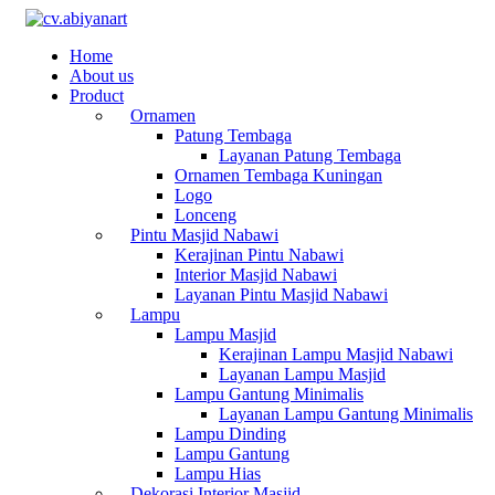
Home
About us
Product
Ornamen
Patung Tembaga
Layanan Patung Tembaga
Ornamen Tembaga Kuningan
Logo
Lonceng
Pintu Masjid Nabawi
Kerajinan Pintu Nabawi
Interior Masjid Nabawi
Layanan Pintu Masjid Nabawi
Lampu
Lampu Masjid
Kerajinan Lampu Masjid Nabawi
Layanan Lampu Masjid
Lampu Gantung Minimalis
Layanan Lampu Gantung Minimalis
Lampu Dinding
Lampu Gantung
Lampu Hias
Dekorasi Interior Masjid