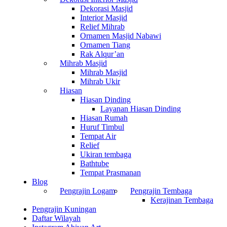
Dekorasi Masjid
Interior Masjid
Relief Mihrab
Ornamen Masjid Nabawi
Ornamen Tiang
Rak Alqur’an
Mihrab Masjid
Mihrab Masjid
Mihrab Ukir
Hiasan
Hiasan Dinding
Layanan Hiasan Dinding
Hiasan Rumah
Huruf Timbul
Tempat Air
Relief
Ukiran tembaga
Bathtube
Tempat Prasmanan
Blog
Pengrajin Logam
Pengrajin Tembaga
Kerajinan Tembaga
Pengrajin Kuningan
Daftar Wilayah