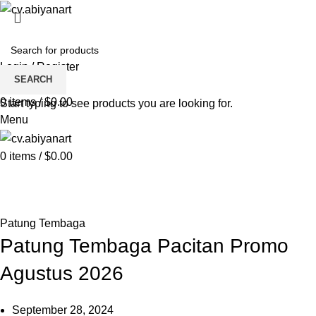
HOME
ABOUT US
PRODUCT
BLOG
PENGRAJIN KUNINGAN
DAFTAR WILAYAH
INSTAGRAM ABIYAN ART
PORTFOLIO
CONTACT US
Login / Register
SEARCH
Wishlist
0
items
/
$
0.00
Start typing to see products you are looking for.
Menu
0
items
/
$
0.00
Blog
HOME
PATUNG TEMBAGA
Patung Tembaga
Patung Tembaga Pacitan Promo
Agustus 2026
September 28, 2024