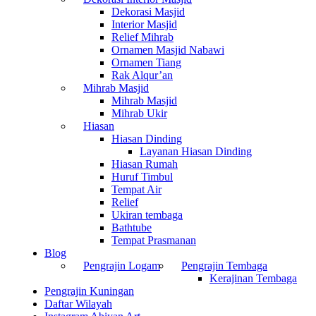
Dekorasi Masjid
Interior Masjid
Relief Mihrab
Ornamen Masjid Nabawi
Ornamen Tiang
Rak Alqur’an
Mihrab Masjid
Mihrab Masjid
Mihrab Ukir
Hiasan
Hiasan Dinding
Layanan Hiasan Dinding
Hiasan Rumah
Huruf Timbul
Tempat Air
Relief
Ukiran tembaga
Bathtube
Tempat Prasmanan
Blog
Pengrajin Logam
Pengrajin Tembaga
Kerajinan Tembaga
Pengrajin Kuningan
Daftar Wilayah