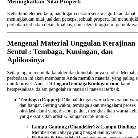
Meningkatkan Nilai Properti
Kehadiran elemen kerajinan logam custom secara signifikan dapat
meningkatkan nilai jual dan persepsi sebuah properti. Ini menunju
perhatian terhadap detail, kualitas, dan selera tinggi dari pemiliknya
Mengenal Material Unggulan Kerajinan
Sentul : Tembaga, Kuningan, dan
Aplikasinya
Setiap logam memiliki karakter dan keindahannya sendiri. Memah
perbedaan ini akan membantu Anda memilih material yang paling s
untuk proyek Anda. Di
LogamTembagaKuningan.com
, kami
berspesialisasi dalam pengolahan material-material terbaik.
Tembaga (Copper):
Dikenal dengan warna kemerahan yan
dan hangat. Seiring waktu, tembaga akan mengalami proses
oksidasi alami yang disebut patina, menghasilkan warna keh
yang eksotis dan artistik. Sangat cocok untuk:
Lampu Gantung (Chandelier) & Lampu Dinding:
Memberikan cahaya yang hangat dan nyaman.
Bathtub & Wastafel:
Menciptakan nuansa spa mewah