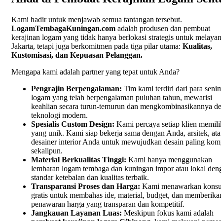
Kami hadir untuk menjawab semua tantangan tersebut.
LogamTembagaKuningan.com
adalah produsen dan pembuat
kerajinan logam yang tidak hanya berlokasi strategis untuk melayan
Jakarta, tetapi juga berkomitmen pada tiga pilar utama:
Kualitas,
Kustomisasi, dan Kepuasan Pelanggan.
Mengapa kami adalah partner yang tepat untuk Anda?
Pengrajin Berpengalaman:
Tim kami terdiri dari para seni
logam yang telah berpengalaman puluhan tahun, mewarisi
keahlian secara turun-temurun dan mengkombinasikannya d
teknologi modern.
Spesialis Custom Design:
Kami percaya setiap klien memilik
yang unik. Kami siap bekerja sama dengan Anda, arsitek, at
desainer interior Anda untuk mewujudkan desain paling kom
sekalipun.
Material Berkualitas Tinggi:
Kami hanya menggunakan
lembaran logam tembaga dan kuningan impor atau lokal den
standar ketebalan dan kualitas terbaik.
Transparansi Proses dan Harga:
Kami menawarkan konsul
gratis untuk membahas ide, material, budget, dan memberika
penawaran harga yang transparan dan kompetitif.
Jangkauan Layanan Luas:
Meskipun fokus kami adalah