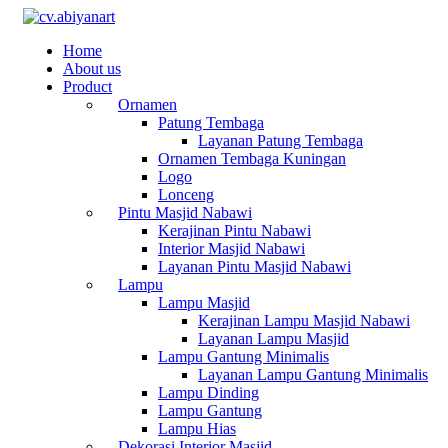
Home
About us
Product
Ornamen
Patung Tembaga
Layanan Patung Tembaga
Ornamen Tembaga Kuningan
Logo
Lonceng
Pintu Masjid Nabawi
Kerajinan Pintu Nabawi
Interior Masjid Nabawi
Layanan Pintu Masjid Nabawi
Lampu
Lampu Masjid
Kerajinan Lampu Masjid Nabawi
Layanan Lampu Masjid
Lampu Gantung Minimalis
Layanan Lampu Gantung Minimalis
Lampu Dinding
Lampu Gantung
Lampu Hias
Dekorasi Interior Masjid