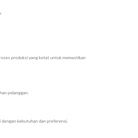
.
proses produksi yang ketat untuk memastikan
uhan pelanggan.
ai dengan kebutuhan dan preferensi.