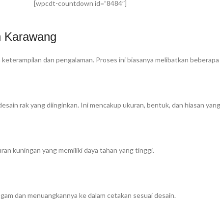
[wpcdt-countdown id=”8484″]
n Karawang
keterampilan dan pengalaman. Proses ini biasanya melibatkan beberapa
sain rak yang diinginkan. Ini mencakup ukuran, bentuk, dan hiasan yan
n kuningan yang memiliki daya tahan yang tinggi.
logam dan menuangkannya ke dalam cetakan sesuai desain.