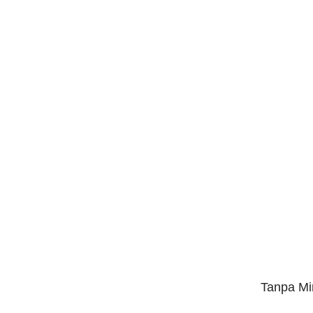
Tanpa Mi