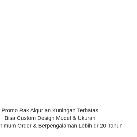
Promo Rak Alqur’an Kuningan Terbatas
Bisa Custom Design Model & Ukuran
nimum Order & Berpengalaman Lebih dr 20 Tahun