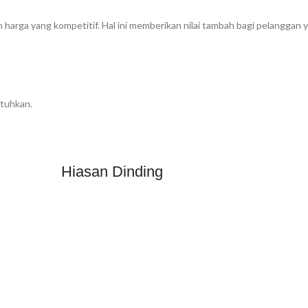
harga yang kompetitif. Hal ini memberikan nilai tambah bagi pelanggan 
utuhkan.
Hiasan Dinding