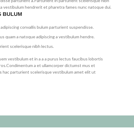
disse parturient a.Parturient in parturient scelerisque nibh
 a vestibulum hendrerit et pharetra fames nunc natoque dui.
S BULUM
adipiscing convallis bulum parturient suspendisse.
tus quam a natoque adipiscing a vestibulum hendre.
ient scelerisque nibh lectus.
em vestibulum et in a a a purus lectus faucibus lobortis
s eros.Condimentum a et ullamcorper dictumst mus et
 hac parturient scelerisque vestibulum amet elit ut