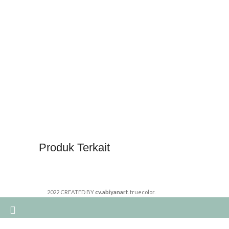
Produk Terkait
2022 CREATED BY
cv.abiyanart
. truecolor.