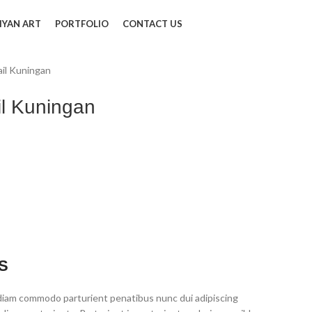
IYAN ART
PORTFOLIO
CONTACT US
ail Kuningan
il Kuningan
S
diam commodo parturient penatibus nunc dui adipiscing