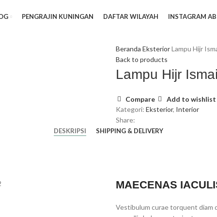
OG
PENGRAJIN KUNINGAN
DAFTAR WILAYAH
INSTAGRAM AB
Beranda
Eksterior
Lampu Hijr Ism
Back to products
Lampu Hijr Isma
Compare
Add to wishlist
Kategori:
Eksterior
,
Interior
Share:
DESKRIPSI
SHIPPING & DELIVERY
MAECENAS IACULI
Vestibulum curae torquent diam 