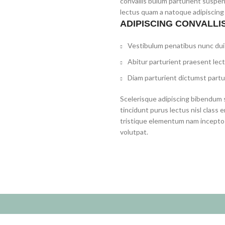
convallis bulum parturient suspen
lectus quam a natoque adipiscing
ADIPISCING CONVALLI
Vestibulum penatibus nunc dui 
Abitur parturient praesent lec
Diam parturient dictumst partur
Scelerisque adipiscing bibendum s
tincidunt purus lectus nisl clas
tristique elementum nam inceptos
volutpat.
Summer 25% discount on all last year's products home decor