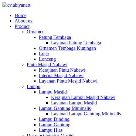
Home
About us
Product
Ornamen
Patung Tembaga
Layanan Patung Tembaga
Ornamen Tembaga Kuningan
Logo
Lonceng
Pintu Masjid Nabawi
Kerajinan Pintu Nabawi
Interior Masjid Nabawi
Layanan Pintu Masjid Nabawi
Lampu
Lampu Masjid
Kerajinan Lampu Masjid Nabawi
Layanan Lampu Masjid
Lampu Gantung Minimalis
Layanan Lampu Gantung Minimalis
Lampu Dinding
Lampu Gantung
Lampu Hias
Dekorasi Interior Masjid