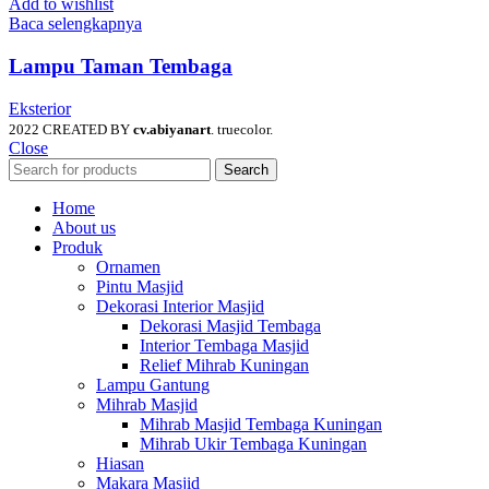
Add to wishlist
Baca selengkapnya
Lampu Taman Tembaga
Eksterior
2022 CREATED BY
cv.abiyanart
. truecolor.
Close
Search
Home
About us
Produk
Ornamen
Pintu Masjid
Dekorasi Interior Masjid
Dekorasi Masjid Tembaga
Interior Tembaga Masjid
Relief Mihrab Kuningan
Lampu Gantung
Mihrab Masjid
Mihrab Masjid Tembaga Kuningan
Mihrab Ukir Tembaga Kuningan
Hiasan
Makara Masjid