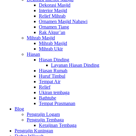
Dekorasi Masjid
Interior Masjid
Relief Mihrab
Ornamen Masjid Nabawi
Ornamen Tiang
Rak Alqur’an
Mihrab Masjid
Mihrab Masjid
Mihrab Ukir
Hiasan
Hiasan Dinding
Layanan Hiasan Dinding
Hiasan Rumah
Huruf Timbul
Tempat Air
Relief
Ukiran tembaga
Bathtube
Tempat Prasmanan
Blog
Pengrajin Logam
Pengrajin Tembaga
Kerajinan Tembaga
Pengrajin Kuningan