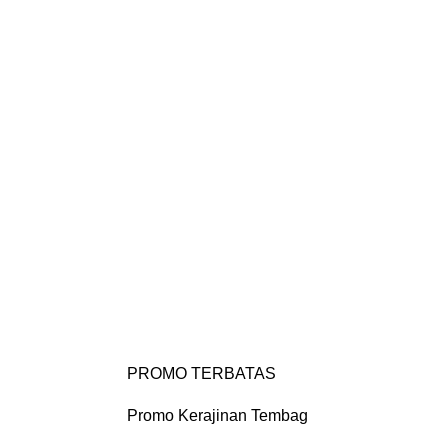
Login / Register
Portfolio
Contact us
0
PROMO TERBATAS
Promo Kerajinan Tembag