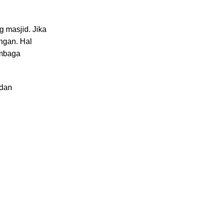
 masjid. Jika
ngan. Hal
embaga
 dan