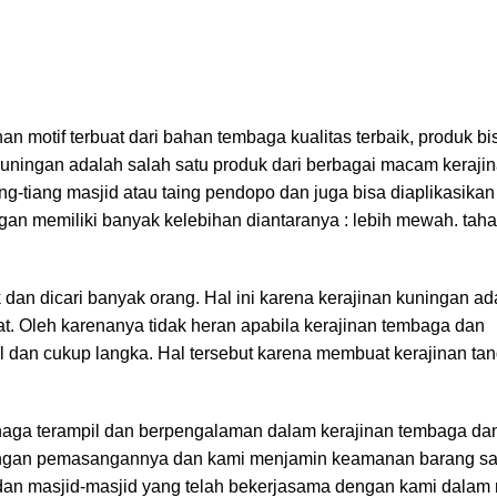
han motif terbuat dari bahan tembaga kualitas terbaik, produk bi
 kuningan adalah salah satu produk dari berbagai macam keraj
ang-tiang masjid atau taing pendopo dan juga bisa diaplikasikan 
an memiliki banyak kelebihan diantaranya : lebih mewah. taha
 dan dicari banyak orang. Hal ini karena kerajinan kuningan a
hat. Oleh karenanya tidak heran apabila kerajinan tembaga dan
 dan cukup langka. Hal tersebut karena membuat kerajinan tan
tenaga terampil dan berpengalaman dalam kerajinan tembaga da
engan pemasangannya dan kami menjamin keamanan barang s
r dan masjid-masjid yang telah bekerjasama dengan kami dalam