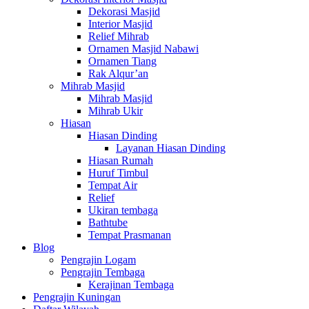
Dekorasi Masjid
Interior Masjid
Relief Mihrab
Ornamen Masjid Nabawi
Ornamen Tiang
Rak Alqur’an
Mihrab Masjid
Mihrab Masjid
Mihrab Ukir
Hiasan
Hiasan Dinding
Layanan Hiasan Dinding
Hiasan Rumah
Huruf Timbul
Tempat Air
Relief
Ukiran tembaga
Bathtube
Tempat Prasmanan
Blog
Pengrajin Logam
Pengrajin Tembaga
Kerajinan Tembaga
Pengrajin Kuningan