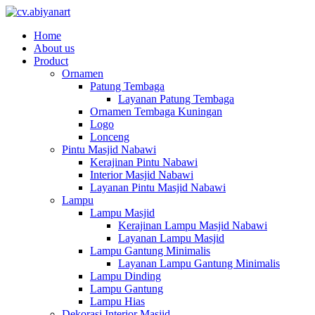
Home
About us
Product
Ornamen
Patung Tembaga
Layanan Patung Tembaga
Ornamen Tembaga Kuningan
Logo
Lonceng
Pintu Masjid Nabawi
Kerajinan Pintu Nabawi
Interior Masjid Nabawi
Layanan Pintu Masjid Nabawi
Lampu
Lampu Masjid
Kerajinan Lampu Masjid Nabawi
Layanan Lampu Masjid
Lampu Gantung Minimalis
Layanan Lampu Gantung Minimalis
Lampu Dinding
Lampu Gantung
Lampu Hias
Dekorasi Interior Masjid