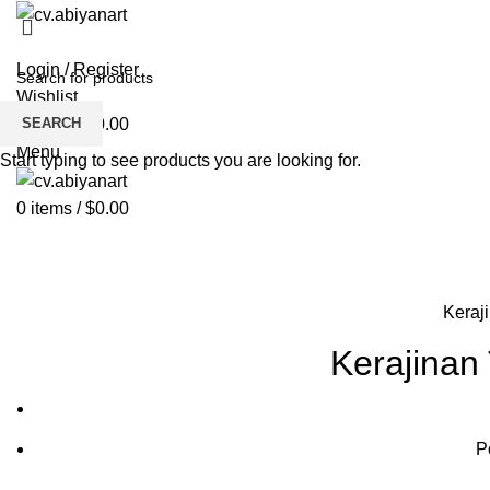
HOME
ABOUT US
PRODUCT
BL
Login / Register
Wishlist
SEARCH
0
items
/
$
0.00
Menu
Start typing to see products you are looking for.
0
items
/
$
0.00
Blog
HOME
KERAJINAN TEMBAGA
Keraj
Kerajinan
P