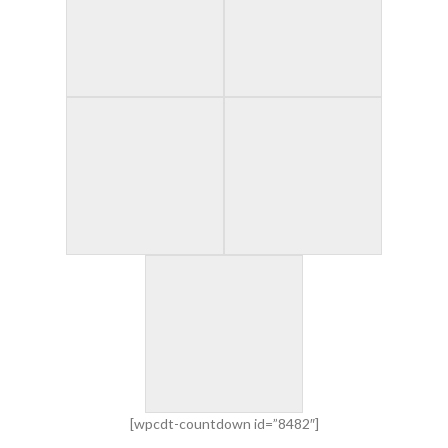
[wpcdt-countdown id=”8482″]