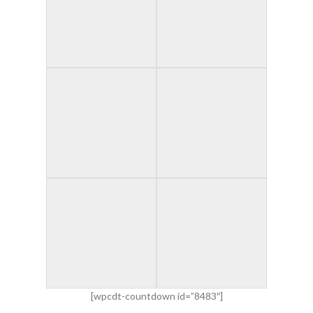
[wpcdt-countdown id=”8483″]