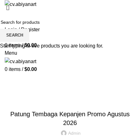
HOME
ABOUT US
PRODUCT
BLOG
PENGRAJIN KUNINGAN
DAFTAR WILAYAH
INSTAGRAM ABIYAN ART
PORTFOLIO
CONTACT US
Login / Register
SEARCH
Wishlist
0
items
/
$
0.00
Start typing to see products you are looking for.
Menu
0
items
/
$
0.00
Blog
HOME
PATUNG TEMBAGA
PATUNG TEMBAGA
Patung Tembaga Kepanjen Promo Agustus
2026
Admin