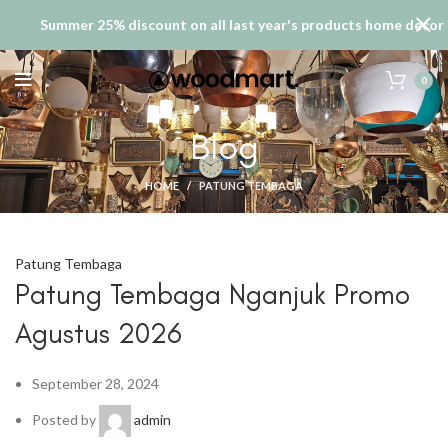
Summer 25% discount on all last year's products home decor
0
Blog
HOME
PATUNG TEMBAGA
Patung Tembaga
Patung Tembaga Nganjuk Promo
Agustus 2026
September 28, 2024
Posted by
admin