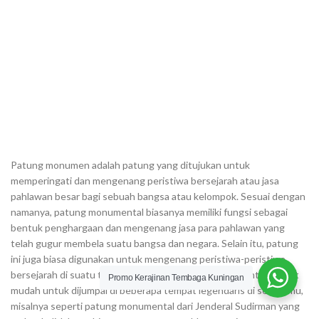
Patung monumen adalah patung yang ditujukan untuk
memperingati dan mengenang peristiwa bersejarah atau jasa
pahlawan besar bagi sebuah bangsa atau kelompok. Sesuai dengan
namanya, patung monumental biasanya memiliki fungsi sebagai
bentuk penghargaan dan mengenang jasa para pahlawan yang
telah gugur membela suatu bangsa dan negara. Selain itu, patung
ini juga biasa digunakan untuk mengenang peristiwa-peristiwa
bersejarah di suatu tempat tertentu. Patung monumental sangat
Promo Kerajinan Tembaga Kuningan
mudah untuk dijumpai di beberapa tempat legendaris di sekitarmu,
misalnya seperti patung monumental dari Jenderal Sudirman yang