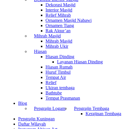
Dekorasi Masjid
Interior Masjid
Relief Mihrab
Ornamen Masjid Nabawi
Ornamen Tiang
Rak Alqur’an
Mihrab Masjid
Mihrab Masjid
Mihrab Ukir
Hiasan
Hiasan Dinding
Layanan Hiasan Dinding
Hiasan Rumah
Huruf Timbul
Tempat Air
Relief
Ukiran tembaga
Bathtube
Tempat Prasmanan
Blog
Pengrajin Logam
Pengrajin Tembaga
Kerajinan Tembaga
Pengrajin Kuningan
Daftar Wilayah