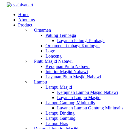
Home
About us
Product
Ornamen
Patung Tembaga
Layanan Patung Tembaga
Ornamen Tembaga Kuningan
Logo
Lonceng
Pintu Masjid Nabawi
Kerajinan Pintu Nabawi
Interior Masjid Nabawi
Layanan Pintu Masjid Nabawi
Lampu
Lampu Masjid
Kerajinan Lampu Masjid Nabawi
Layanan Lampu Masjid
Lampu Gantung Minimalis
Layanan Lampu Gantung Minimalis
Lampu Dinding
Lampu Gantung
Lampu Hias
Dekorasi Interior Masjid