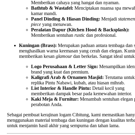
Memberikan cahaya yang hangat dan nyaman.
Bathtub & Wastafel:
Menciptakan nuansa spa mewah
kamar mandi.
Panel Dinding & Hiasan Dinding:
Menjadi
statemen
piece
yang menawan.
Peralatan Dapur (Kitchen Hood & Backsplash):
Memberikan sentuhan
rustic
dan profesional.
Kuningan (Brass):
Merupakan paduan antara tembaga dan 
menghasilkan warna keemasan yang cerah dan elegan. Kuni
memberikan kesan
glamour
dan berkelas. Sangat ideal untuk
Logo Perusahaan & Letter Sign:
Menampilkan ident
brand yang kuat dan premium.
Kaligrafi Arab & Ornamen Masjid:
Terutama untuk
replika Pintu Nabawi, kubah, atau hiasan mihrab.
List Interior & Handle Pintu:
Detail kecil yang
memberikan dampak besar pada kemewahan interior.
Kaki Meja & Furnitur:
Menambah sentuhan elegan 
perabotan Anda.
Sebagai pembuat kerajinan logam Cibitung, kami memastikan han
menggunakan material tembaga dan kuningan dengan kualitas terb
untuk menjamin hasil akhir yang sempurna dan tahan lama.