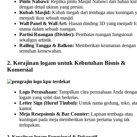
Pintu Nabawi:
Replika pintu Masjid Nabawi dari bahan ku
dengan detail ukiran yang presisi.
Kubah Masjid:
Kubah megah dari tembaga atau kuningan 
menjadi ikon sebuah masjid.
Wall Panel & Wall Art:
Hiasan dinding 3D yang menjadi f
utama dalam sebuah ruangan.
Partisi Ruangan (Divider):
Pembatas ruangan fungsional
sekaligus artistik.
Railing Tangga & Balkon:
Memberikan keamanan dengan
sentuhan kemewahan.
2. Kerajinan logam untuk Kebutuhan Bisnis &
Komersial
Logo Perusahaan:
Tampilkan citra perusahaan Anda denga
logam yang solid dan berkelas.
Letter Sign (Huruf Timbul):
Untuk nama gedung, toko, at
kantor.
Meja Resepsionis & Bar Counter:
Lapisan tembaga atau
kuningan pada meja memberikan kesan pertama yang tak
terlupakan.
3. Kerajinan logam Fungsional & Dekoratif