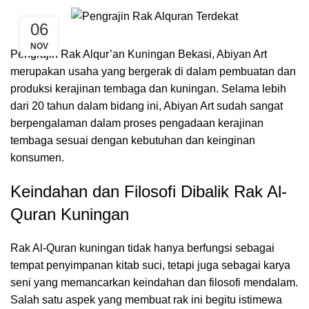
06
NOV
Pengrajin Rak Alqur’an Kuningan Bekasi, Abiyan Art
merupakan usaha yang bergerak di dalam pembuatan dan
produksi kerajinan tembaga dan kuningan. Selama lebih
dari 20 tahun dalam bidang ini, Abiyan Art sudah sangat
berpengalaman dalam proses pengadaan kerajinan
tembaga sesuai dengan kebutuhan dan keinginan
konsumen.
Keindahan dan Filosofi Dibalik Rak Al-
Quran Kuningan
Rak Al-Quran kuningan tidak hanya berfungsi sebagai
tempat penyimpanan kitab suci, tetapi juga sebagai karya
seni yang memancarkan keindahan dan filosofi mendalam.
Salah satu aspek yang membuat rak ini begitu istimewa