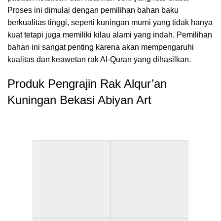
Proses ini dimulai dengan pemilihan bahan baku
berkualitas tinggi, seperti kuningan murni yang tidak hanya
kuat tetapi juga memiliki kilau alami yang indah. Pemilihan
bahan ini sangat penting karena akan mempengaruhi
kualitas dan keawetan rak Al-Quran yang dihasilkan.
Produk Pengrajin Rak Alqur’an
Kuningan Bekasi Abiyan Art