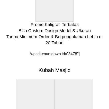
Promo Kaligrafi Terbatas
Bisa Custom Design Model & Ukuran
Tanpa Minimum Order & Berpengalaman Lebih dr
20 Tahun
[wpcdt-countdown id=”8478″]
Kubah Masjid