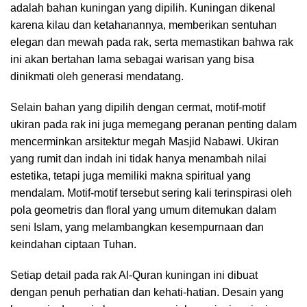
adalah bahan kuningan yang dipilih. Kuningan dikenal
karena kilau dan ketahanannya, memberikan sentuhan
elegan dan mewah pada rak, serta memastikan bahwa rak
ini akan bertahan lama sebagai warisan yang bisa
dinikmati oleh generasi mendatang.
Selain bahan yang dipilih dengan cermat, motif-motif
ukiran pada rak ini juga memegang peranan penting dalam
mencerminkan arsitektur megah Masjid Nabawi. Ukiran
yang rumit dan indah ini tidak hanya menambah nilai
estetika, tetapi juga memiliki makna spiritual yang
mendalam. Motif-motif tersebut sering kali terinspirasi oleh
pola geometris dan floral yang umum ditemukan dalam
seni Islam, yang melambangkan kesempurnaan dan
keindahan ciptaan Tuhan.
Setiap detail pada rak Al-Quran kuningan ini dibuat
dengan penuh perhatian dan kehati-hatian. Desain yang