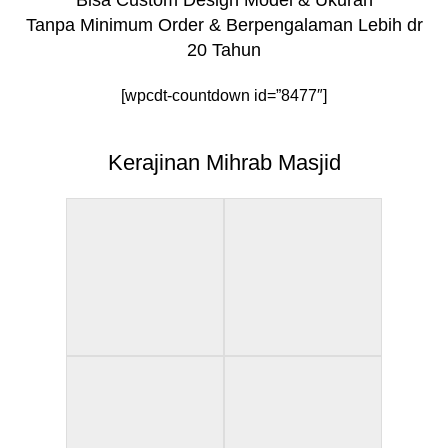
Tanpa Minimum Order & Berpengalaman Lebih dr
20 Tahun
[wpcdt-countdown id=”8477″]
Kerajinan Mihrab Masjid