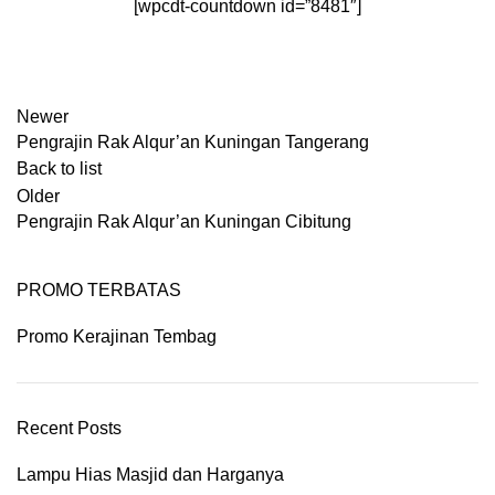
[wpcdt-countdown id=”8481″]
Newer
Pengrajin Rak Alqur’an Kuningan Tangerang
Back to list
Older
Pengrajin Rak Alqur’an Kuningan Cibitung
PROMO TERBATAS
Promo Kerajinan Tembag
Recent Posts
Lampu Hias Masjid dan Harganya