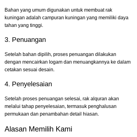
Bahan yang umum digunakan untuk membuat rak
kuningan adalah campuran kuningan yang memiliki daya
tahan yang tinggi.
3. Penuangan
Setelah bahan dipilih, proses penuangan dilakukan
dengan mencairkan logam dan menuangkannya ke dalam
cetakan sesuai desain.
4. Penyelesaian
Setelah proses penuangan selesai, rak alquran akan
melalui tahap penyelesaian, termasuk penghalusan
permukaan dan penambahan detail hiasan.
Alasan Memilih Kami