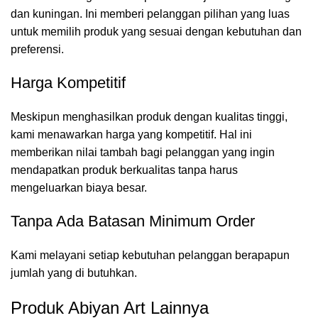
dan kuningan. Ini memberi pelanggan pilihan yang luas
untuk memilih produk yang sesuai dengan kebutuhan dan
preferensi.
Harga Kompetitif
Meskipun menghasilkan produk dengan kualitas tinggi,
kami menawarkan harga yang kompetitif. Hal ini
memberikan nilai tambah bagi pelanggan yang ingin
mendapatkan produk berkualitas tanpa harus
mengeluarkan biaya besar.
Tanpa Ada Batasan Minimum Order
Kami melayani setiap kebutuhan pelanggan berapapun
jumlah yang di butuhkan.
Produk Abiyan Art Lainnya