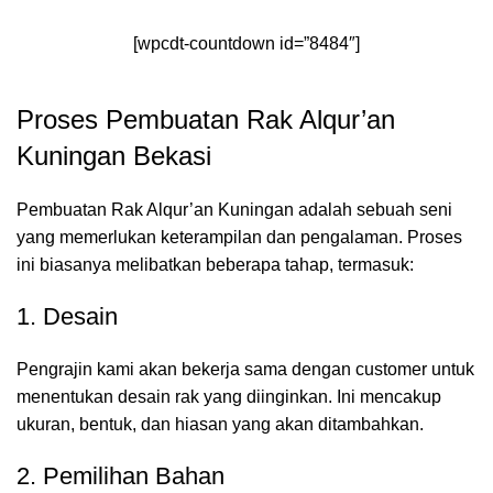
[wpcdt-countdown id=”8484″]
Proses Pembuatan Rak Alqur’an
Kuningan Bekasi
Pembuatan Rak Alqur’an Kuningan adalah sebuah seni
yang memerlukan keterampilan dan pengalaman. Proses
ini biasanya melibatkan beberapa tahap, termasuk:
1. Desain
Pengrajin kami akan bekerja sama dengan customer untuk
menentukan desain rak yang diinginkan. Ini mencakup
ukuran, bentuk, dan hiasan yang akan ditambahkan.
2. Pemilihan Bahan