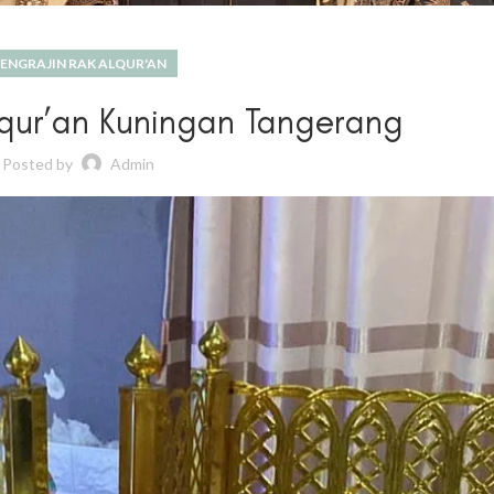
ENGRAJIN RAK ALQUR'AN
lqur’an Kuningan Tangerang
Posted by
Admin