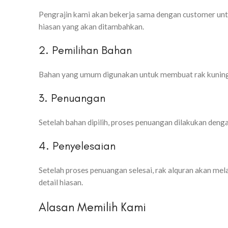
Pengrajin kami akan bekerja sama dengan customer untu
hiasan yang akan ditambahkan.
2. Pemilihan Bahan
Bahan yang umum digunakan untuk membuat rak kuninga
3. Penuangan
Setelah bahan dipilih, proses penuangan dilakukan den
4. Penyelesaian
Setelah proses penuangan selesai, rak alquran akan m
detail hiasan.
Alasan Memilih Kami