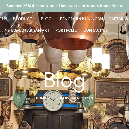
Summer 25% discount on all last year's products home decor
 US
PRODUCT
BLOG
PENGRAJIN KUNINGAN
DAFTAR W
INSTAGRAM ABIYAN ART
PORTFOLIO
CONTACT US
Blog
HOME
PENGRAJIN RAK ALQUR'AN