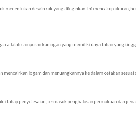
k menentukan desain rak yang diinginkan. Ini mencakup ukuran, be
n adalah campuran kuningan yang memiliki daya tahan yang tinggi
gan mencairkan logam dan menuangkannya ke dalam cetakan sesuai d
elalui tahap penyelesaian, termasuk penghalusan permukaan dan pe