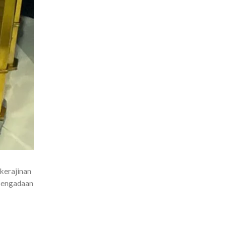
kerajinan
 pengadaan