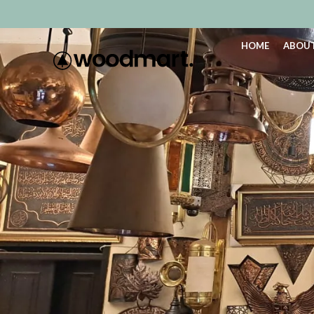
HOME
ABOUT