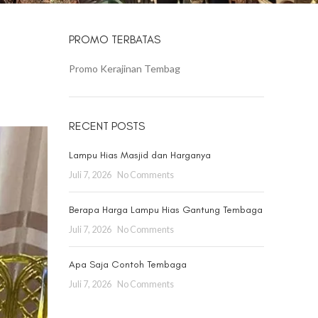
PROMO TERBATAS
Promo Kerajinan Tembag
RECENT POSTS
Lampu Hias Masjid dan Harganya
Juli 7, 2026
No Comments
Berapa Harga Lampu Hias Gantung Tembaga
Juli 7, 2026
No Comments
Apa Saja Contoh Tembaga
Juli 7, 2026
No Comments