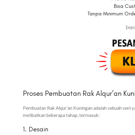
Bisa Cus
Tanpa Minimum Orde
[wp
Proses Pembuatan Rak Alqur’an Kun
Pembuatan Rak Alqur’an Kuningan adalah sebuah seni y
melibatkan beberapa tahap, termasuk:
1. Desain