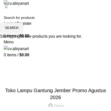
HOME
ABOUT US
PRODUCT
BLOG
PENGRAJIN KUNINGAN
DAFTAR WILAYAH
INSTAGRAM ABIYAN ART
PORTFOLIO
CONTACT US
Login / Register
SEARCH
Wishlist
0
items
/
$
0.00
Start typing to see products you are looking for.
Menu
0
items
/
$
0.00
Blog
HOME
TOKO LAMPU GANTUNG
TOKO LAMPU GANTUNG
Toko Lampu Gantung Jember Promo Agustus
2026
Admin