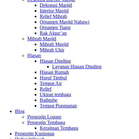
Dekorasi Masjid
Interior Masjid
Relief Mihrab
Ornamen Masjid Nabawi
Ornamen Tiang
Rak Alqur’an
Mihrab Masjid
Mihrab Masjid
Mihrab Ukir
Hiasan
Hiasan Dinding
Layanan Hiasan Dinding
Hiasan Rumah
Huruf Timbul
Tempat Air
Relief
Ukiran tembaga
Bathtube
Tempat Prasmanan
Blog
Pengrajin Logam
Pengrajin Tembaga
Kerajinan Tembaga
Pengrajin Kuningan