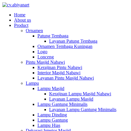
Home
About us
Product
Ornamen
Patung Tembaga
Layanan Patung Tembaga
Ornamen Tembaga Kuningan
Logo
Lonceng
Pintu Masjid Nabawi
Kerajinan Pintu Nabawi
Interior Masjid Nabawi
Layanan Pintu Masjid Nabawi
Lampu
Lampu Masjid
Kerajinan Lampu Masjid Nabawi
Layanan Lampu Masjid
Lampu Gantung Minimalis
Layanan Lampu Gantung Minimalis
Lampu Dinding
Lampu Gantung
Lampu Hias
Dekorasi Interior Masjid