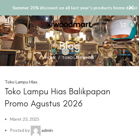
Summer 25% discount on all last year's products home decor
0
Blog
HOME
TOKO LAMPU HIAS
Toko Lampu Hias
Toko Lampu Hias Balikpapan
Promo Agustus 2026
Maret 23, 2025
Posted by
admin