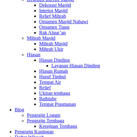
Dekorasi Masjid
Interior Masjid
Relief Mihrab
Ornamen Masjid Nabawi
Ornamen Tiang
Rak Alqur’an
Mihrab Masjid
Mihrab Masjid
Mihrab Ukir
Hiasan
Hiasan Dinding
Layanan Hiasan Dinding
Hiasan Rumah
Huruf Timbul
Tempat Air
Relief
Ukiran tembaga
Bathtube
Tempat Prasmanan
Blog
Pengrajin Logam
Pengrajin Tembaga
Kerajinan Tembaga
Pengrajin Kuningan