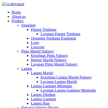
Home
About us
Product
Ornamen
Patung Tembaga
Layanan Patung Tembaga
Ornamen Tembaga Kuningan
Logo
Lonceng
Pintu Masjid Nabawi
Kerajinan Pintu Nabawi
Interior Masjid Nabawi
Layanan Pintu Masjid Nabawi
Lampu
Lampu Masjid
Kerajinan Lampu Masjid Nabawi
Layanan Lampu Masjid
Lampu Gantung Minimalis
Layanan Lampu Gantung Minimalis
Lampu Dinding
Lampu Gantung
Lampu Hias
Dekorasi Interior Masjid