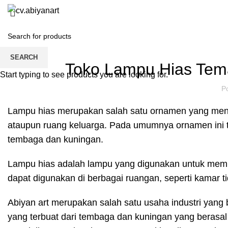
Blog
Home
About us
Product
Blog
P
HOME
TOKO LAMPU HIAS
SEARCH
Toko Lampu Hias Tem
Start typing to see products you are looking for.
P
Lampu hias merupakan salah satu ornamen yang menja
ataupun ruang keluarga. Pada umumnya ornamen ini ter
tembaga dan kuningan.
Lampu hias adalah lampu yang digunakan untuk mem
dapat digunakan di berbagai ruangan, seperti kamar tid
Abiyan art merupakan salah satu usaha industri yang
yang terbuat dari tembaga dan kuningan yang berasa