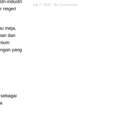
ri-industri
Juli 7, 2026
No Comments
r negeri
pu meja,
uhan dan
unium
ningan yang
 sebagai
ta