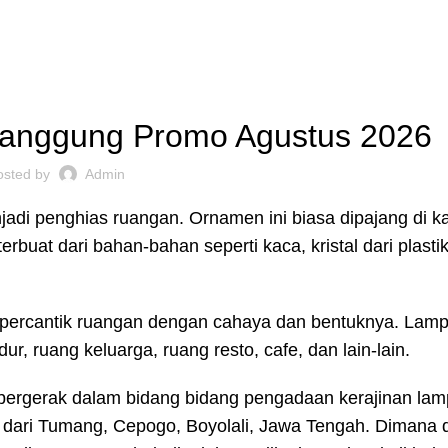
engrajin Kuningan
Daftar Wilayah
Instagram Abiyan Art
TOKO LAMPU HIAS
anggung Promo Agustus 2026
osted by
Admin
di penghias ruangan. Ornamen ini biasa dipajang di ka
buat dari bahan-bahan seperti kaca, kristal dari plasti
percantik ruangan dengan cahaya dan bentuknya. Lamp
ur, ruang keluarga, ruang resto, cafe, dan lain-lain.
 bergerak dalam bidang bidang pengadaan kerajinan lam
l dari Tumang, Cepogo, Boyolali, Jawa Tengah. Dimana 