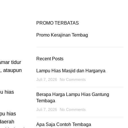
/
$
0.00
Login / Register
Portfolio
Contact us
0
items
PROMO TERBATAS
Promo Kerajinan Tembag
Recent Posts
mar tidur
k, ataupun
Lampu Hias Masjid dan Harganya
Juli 7, 2026
No Comments
u hias
Berapa Harga Lampu Hias Gantung
Tembaga
Juli 7, 2026
No Comments
pu hias
daerah
Apa Saja Contoh Tembaga