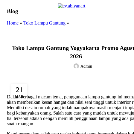
Blog
Home
»
Toko Lampu Gantung
»
TOKO LAMPU GANTUNG
Toko Lampu Gantung Yogyakarta Promo Agus
2026
Admin
21
Dalam berbagai macam tema, penggunaan lampu gantung ini mem
MAR
akan memberikan kesan hangat dan nilai seni tinggi untuk interior 
Memiliki desain rumah yang indah nampaknya masih menjadi impi
bagi kebanyakan orang. Salah satu cara yang mudah untuk mewuj
hal tersebut adalah dengan memilih penggunaan lampu yang ada p
suatu ruangan.
Kami merupakan salah satu usaha industri yang bergerak dalam bi