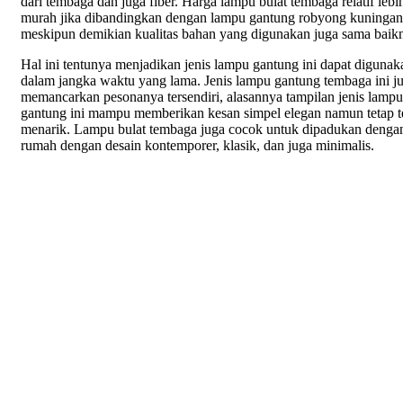
dari tembaga dan juga fiber. Harga lampu bulat tembaga relatif lebi
murah jika dibandingkan dengan lampu gantung robyong kuningan
meskipun demikian kualitas bahan yang digunakan juga sama baik
Hal ini tentunya menjadikan jenis lampu gantung ini dapat digunak
dalam jangka waktu yang lama. Jenis lampu gantung tembaga ini j
memancarkan pesonanya tersendiri, alasannya tampilan jenis lampu
gantung ini mampu memberikan kesan simpel elegan namun tetap te
menarik. Lampu bulat tembaga juga cocok untuk dipadukan denga
rumah dengan desain kontemporer, klasik, dan juga minimalis.